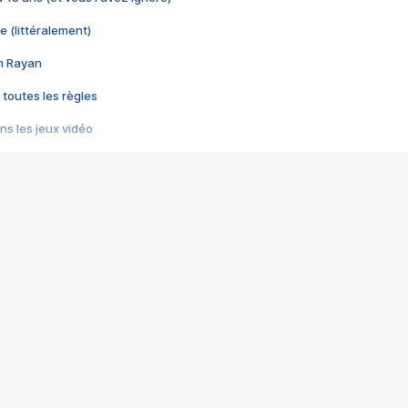
e (littéralement)
im Rayan
 toutes les règles
s les jeux vidéo
us choquant de Rockstar ? - Le scandale BULLY
e plus moche de Steam
du RÊVE tourne au CAUCHEMAR
pendant 8 heures
it… à tort
umiliés par un jeu vidéo
ire - Final Fantasy 8
ti un empire - Age of Empires