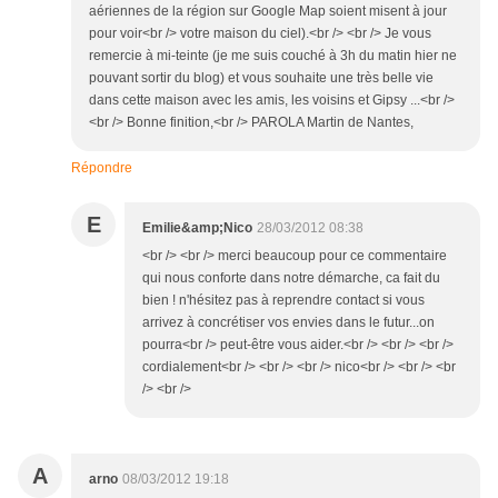
aériennes de la région sur Google Map soient misent à jour
pour voir<br /> votre maison du ciel).<br /> <br /> Je vous
remercie à mi-teinte (je me suis couché à 3h du matin hier ne
pouvant sortir du blog) et vous souhaite une très belle vie
dans cette maison avec les amis, les voisins et Gipsy ...<br />
<br /> Bonne finition,<br /> PAROLA Martin de Nantes,
Répondre
E
Emilie&amp;Nico
28/03/2012 08:38
<br /> <br /> merci beaucoup pour ce commentaire
qui nous conforte dans notre démarche, ca fait du
bien ! n'hésitez pas à reprendre contact si vous
arrivez à concrétiser vos envies dans le futur...on
pourra<br /> peut-être vous aider.<br /> <br /> <br />
cordialement<br /> <br /> <br /> nico<br /> <br /> <br
/> <br />
A
arno
08/03/2012 19:18