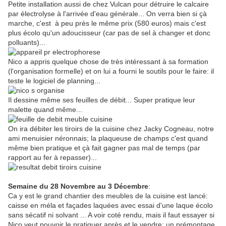
Petite installation aussi de chez Vulcan pour détruire le calcaire
par électrolyse à l'arrivée d'eau générale... On verra bien si çà
marche, c'est à peu près le même prix (580 euros) mais c'est
plus écolo qu'un adoucisseur (car pas de sel à changer et donc
polluants)...
Nico a appris quelque chose de très intéressant à sa formation
(l'organisation formelle) et on lui a fourni le soutils pour le faire: il
teste le logiciel de planning...
Il dessine même ses feuilles de débit... Super pratique leur
malette quand même...
On ira débiter les tiroirs de la cuisine chez Jacky Cogneau, notre
ami menuisier néronnais; la plaqueuse de champs c'est quand
même bien pratique et çà fait gagner pas mal de temps (par
rapport au fer à repasser)...
Semaine du 28 Novembre au 3 Décembre
:
Ca y est le grand chantier des meubles de la cuisine est lancé:
caisse en méla et façades laquées avec essai d'une laque écolo
sans sécatif ni solvant ... A voir coté rendu, mais il faut essayer si
Nico veut pouvoir le pratiquer après et le vendre; un prémontage