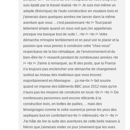
suis épaté par le travail réalisé.<br /> Je suis moi-même un
adepte (théorique) de l'auto-construction en ossature bois et
j'aimerais dans quelques années me lancer dans la même
aventure que vous ... c'est passionnant.<br /> Tout parait
tellement simple quand on vous voit que j'en appellerais
presque ma banque tout de suite !...<br /> <br /> Votre
démarche m'inspire terriblement et on peut voir le plaisir et la
passion que vous prenez à construire votre "chez-vous"
respectueux de la bio-climatique, de l'environnement et du
bien-être<br /> ressenti pendant de nombreuses années.<br
/> <br /> J'aime à remarquer, au fil des posts, que la France
n'a toujours pas enclencher une démarche de changement
surtout au niveau des matériaux que vous trouvez
majoritairement en Allemagne ... ça me<br /> fait sourire
quand on impose des bâtiments BBC pour 2012 mais qu'on
n'aura pas les moyens de construire en local.<br /> <br /> De
nombreuses personnes sont encore réticente à la
construction bois, en bottes de pailles, ... mais des
témoignages comme le votre ouvrent je pense les yeux des
septiques tout en confortant les<br /> intéressés.<br /> <br />
J'ai hâte de lire la suite des aventures de cette belle maison à
Néron que j'aimerais visiter un jour (vivement que les vues