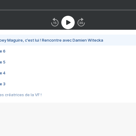
bey Maguire, c'est lui ! Rencontre avec Damien Witecka
e 6
e 5
e 4
e 3
s créatrices de la VF !
e 2
e 1
e Mektoub My Love arrive enfin ! Rencontre avec Shaïn Boumedine et Sal